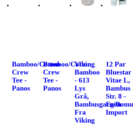
Bamboo/Cotton
Bamboo/Cotton
Viking
12 Par
Crew
Crew
Bamboo
Bluestar
Tee -
Tee -
- 613
Vitae L,
Panos
Panos
Lys
Bambus
Grå,
Str. 8 -
Bambusgarn/Bomu
Egen
Fra
Import
Viking