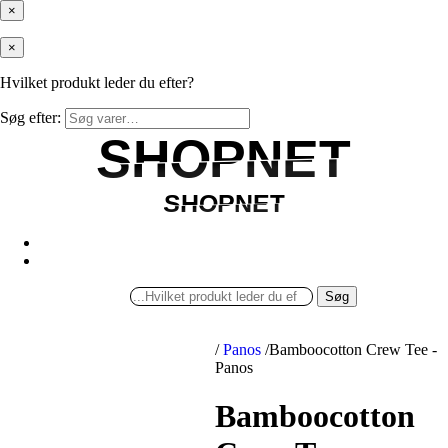
×
×
Hvilket produkt leder du efter?
Søg efter:
SHOPNET
SHOPNET
SHOPNET
SHOPNET
Søg
/
Panos
/
Bamboocotton Crew Tee -
Panos
Bamboocotton