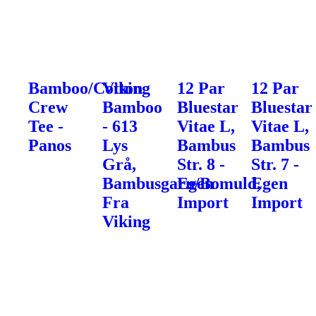
Bamboo/Cotton
Viking
12 Par
12 Par
Crew
Bamboo
Bluestar
Bluestar
Tee -
- 613
Vitae L,
Vitae L,
Panos
Lys
Bambus
Bambus
Grå,
Str. 8 -
Str. 7 -
Bambusgarn/Bomuld,
Egen
Egen
Fra
Import
Import
Viking