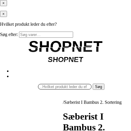
×
×
Hvilket produkt leder du efter?
Søg efter:
SHOPNET
SHOPNET
SHOPNET
SHOPNET
Søg
/
Sæberist I Bambus 2. Sortering
Sæberist I
Bambus 2.