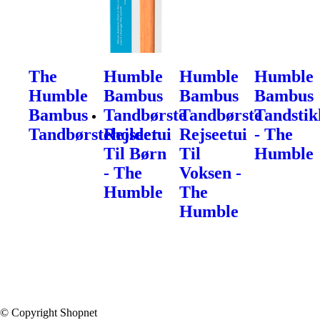
The
Humble
Humble
Humble
Humble
Bambus
Bambus
Bambus
Bambus
Tandbørste
Tandbørste
Tandstik
Tandbørsteholder
Rejseetui
Rejseetui
- The
Til Børn
Til
Humble
- The
Voksen -
Humble
The
Humble
© Copyright Shopnet