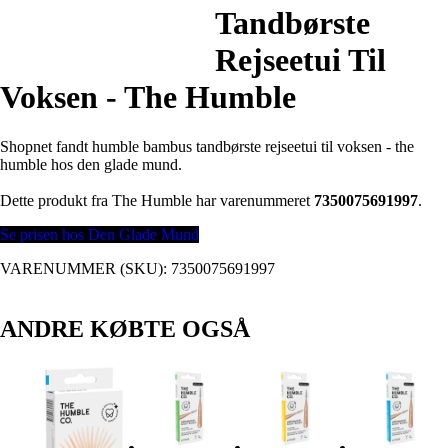
Tandbørste
Rejseetui Til
Voksen - The Humble
Shopnet fandt humble bambus tandbørste rejseetui til voksen - the
humble hos den glade mund.
Dette produkt fra The Humble har varenummeret
7350075691997
.
Se prisen hos Den Glade Mund
VARENUMMER (SKU):
7350075691997
ANDRE KØBTE OGSÅ