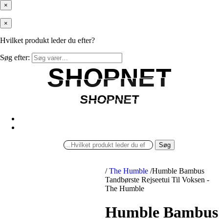
×
×
Hvilket produkt leder du efter?
Søg efter:
SHOPNET
SHOPNET
SHOPNET
SHOPNET
Søg
/
The Humble
/
Humble Bambus
Tandbørste Rejseetui Til Voksen -
The Humble
Humble Bambus