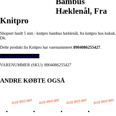
Bambus
Hæklenål, Fra
Knitpro
Shopnet fandt 5 mm - knitpro bambus hæklenål, fra knitpro hos kukuk.
Dk.
Dette produkt fra Knitpro har varenummeret
8904086255427
.
Se prisen hos Kukuk.dk
VARENUMMER (SKU):
8904086255427
ANDRE KØBTE OGSÅ