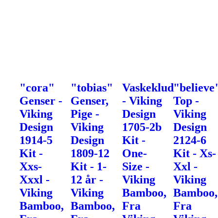
"cora"
"tobias"
Vaskeklud
"believe
Genser -
Genser,
- Viking
Top -
Viking
Pige -
Design
Viking
Design
Viking
1705-2b
Design
1914-5
Design
Kit -
2124-6
Kit -
1809-12
One-
Kit - Xs-
Xxs-
Kit - 1-
Size -
Xxl -
Xxxl -
12 år -
Viking
Viking
Viking
Viking
Bamboo,
Bamboo,
Bamboo,
Bamboo,
Fra
Fra