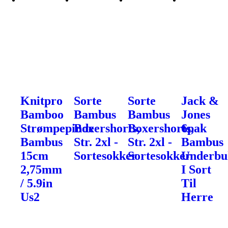
Knitpro
Sorte
Sorte
Jack &
Bamboo
Bambus
Bambus
Jones
Strømpepinde
Boxershorts,
Boxershorts,
6pak
Bambus
Str. 2xl -
Str. 2xl -
Bambus
15cm
Sortesokker
Sortesokker
Underbu
2,75mm
I Sort
/ 5.9in
Til
Us2
Herre