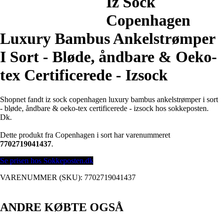
Iz Sock
Copenhagen
Luxury Bambus Ankelstrømper
I Sort - Bløde, åndbare & Oeko-
tex Certificerede - Izsock
Shopnet fandt iz sock copenhagen luxury bambus ankelstrømper i sort
- bløde, åndbare & oeko-tex certificerede - izsock hos sokkeposten.
Dk.
Dette produkt fra Copenhagen i sort har varenummeret
7702719041437
.
Se prisen hos Sokkeposten.dk
VARENUMMER (SKU):
7702719041437
ANDRE KØBTE OGSÅ