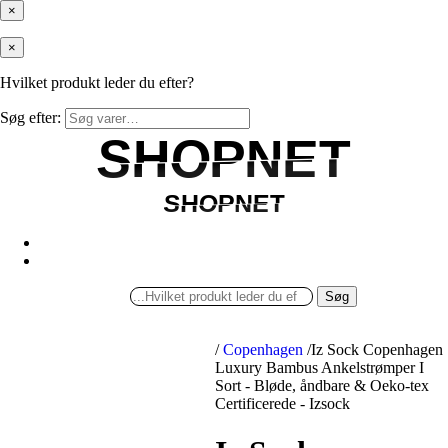
×
×
Hvilket produkt leder du efter?
Søg efter:
SHOPNET
SHOPNET
SHOPNET
SHOPNET
Søg
/
Copenhagen
/
Iz Sock Copenhagen
Luxury Bambus Ankelstrømper I
Sort - Bløde, åndbare & Oeko-tex
Certificerede - Izsock