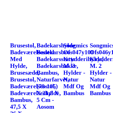
Brusestol,
Badekarshylde
Songmics
Songmic
Badeværelsesstol
Badekarsbro
Ofs047y101
Ofs046y
Med
Badekarsstøtte
Krydderihylde,
Krydderi
Hylde,
Badekarsbakke,
M. 3
M. 2
Brusesæde,
Bambus,
Hylder -
Hylder -
Brusestol,
Naturfarvet,
Natur
Natur
Badeværelsesstol,
(70-105)
Mdf Og
Mdf Og
Badeværelseshylde,
X 21,8 X
Bambus
Bambus
Bambus,
5 Cm -
47,5 X
Aosom