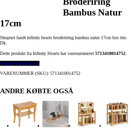
Broderiring
Bambus Natur
17cm
Shopnet fandt infinity hearts broderiring bambus natur 17cm hos rito.
Dk.
Dette produkt fra Infinity Hearts har varenummeret
5713410014752
.
Se prisen hos Rito.dk
VARENUMMER (SKU):
5713410014752
ANDRE KØBTE OGSÅ