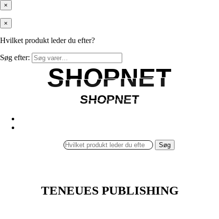
×
×
Hvilket produkt leder du efter?
Søg efter:
SHOPNET
SHOPNET
SHOPNET
SHOPNET
Søg
TENEUES PUBLISHING