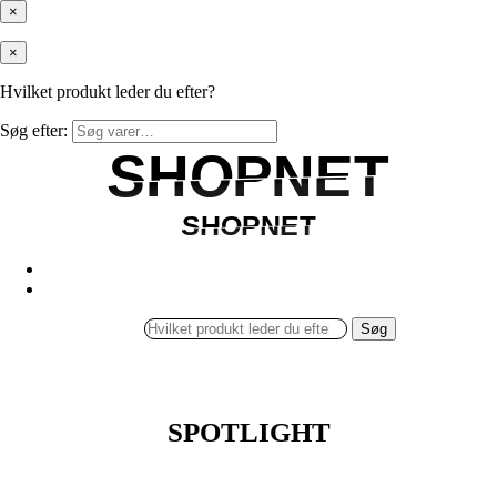
×
×
Hvilket produkt leder du efter?
Søg efter:
SHOPNET
SHOPNET
SHOPNET
SHOPNET
Søg
SPOTLIGHT