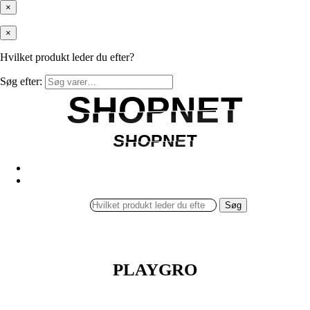
×
×
Hvilket produkt leder du efter?
Søg efter:
SHOPNET
SHOPNET
SHOPNET
SHOPNET
Søg
PLAYGRO