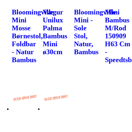
Bloomingville
Vægur
Bloomingville
Mini
Mini
Unilux
Mini -
Bambus
Mosse
Palma
Sole
M/Rod
Børnestol,
Bambus
Stol,
150909
Foldbar
Mini
Natur,
H63 Cm
- Natur
ø30cm
Bambus
-
Bambus
Speedtsb