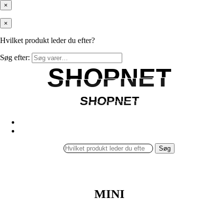
×
×
Hvilket produkt leder du efter?
Søg efter:
SHOPNET
SHOPNET
SHOPNET
SHOPNET
Søg
MINI