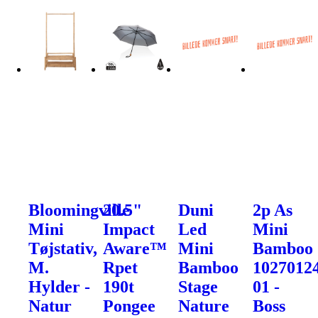
Bloomingville
20.5"
Duni
2p As
Mini
Impact
Led
Mini
Tøjstativ,
Aware™
Mini
Bamboo
M.
Rpet
Bamboo
1027012
Hylder -
190t
Stage
01 -
Natur
Pongee
Nature
Boss