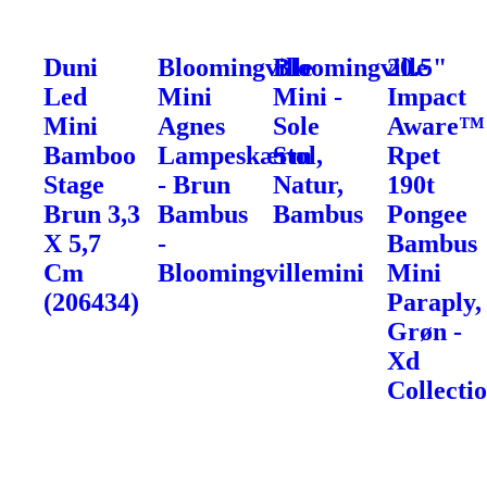
Duni
Bloomingville
Bloomingville
20.5"
Led
Mini
Mini -
Impact
Mini
Agnes
Sole
Aware™
Bamboo
Lampeskærm
Stol,
Rpet
Stage
- Brun
Natur,
190t
Brun 3,3
Bambus
Bambus
Pongee
X 5,7
-
Bambus
Cm
Bloomingvillemini
Mini
(206434)
Paraply,
Grøn -
Xd
Collecti