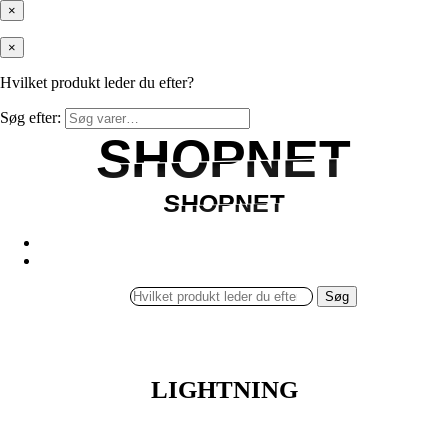
×
×
Hvilket produkt leder du efter?
Søg efter:
SHOPNET
SHOPNET
SHOPNET
SHOPNET
Søg
LIGHTNING