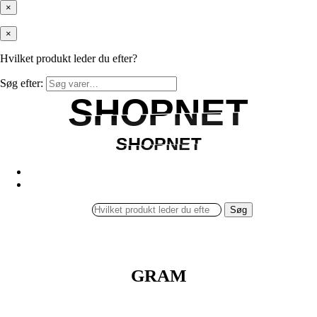
×
×
Hvilket produkt leder du efter?
Søg efter:
SHOPNET
SHOPNET
SHOPNET
SHOPNET
Søg
GRAM