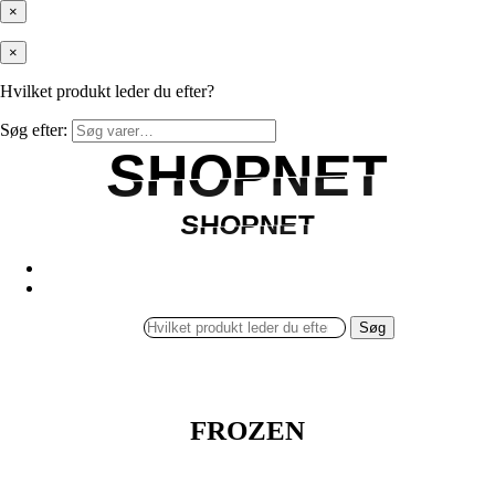
×
×
Hvilket produkt leder du efter?
Søg efter:
SHOPNET
SHOPNET
SHOPNET
SHOPNET
Søg
FROZEN